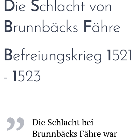
D
ie
S
chlacht von
B
runnbäcks
F
ähre
B
efreiungskrieg
1
521
-
1
523
Die Schlacht bei
Brunnbäcks Fähre war