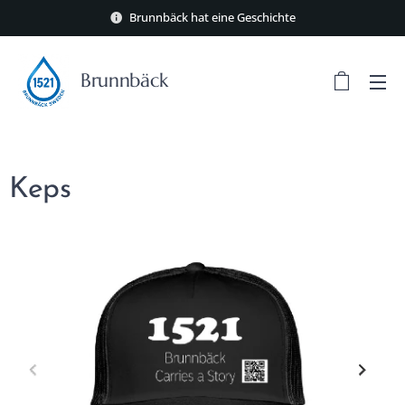
Brunnbäck hat eine Geschichte
Brunnbäck
Keps